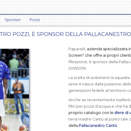
Sponsor
Pozzi
ILTRO POZZI, È SPONSOR DELLA PALLACANESTR
Paparelli,
azienda specializzata i
Screen" che offre ai propri client
filtrazione, è sponsor della Pall
2015/2016.
La scelta di sostenere la squadra
serie A nasce dalla passione della
generazioni fedele al territorio c
Anche se recentemente trasferit
filtri per pozzi d'acqua e che h
proprio catalogo con le
sfere di 
terra madre Cantù al punto tale 
della
Pallacanestro Cantù
.