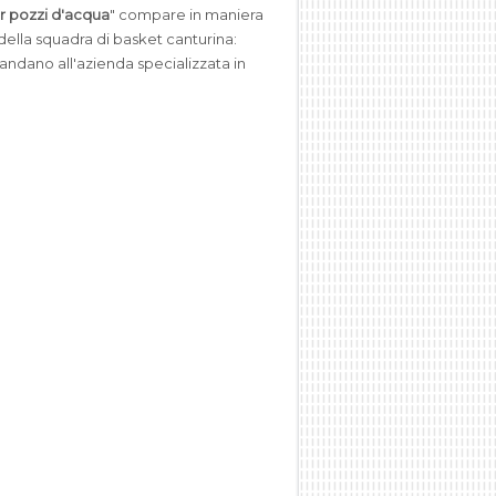
r pozzi d'acqua
" compare in maniera
 della squadra di basket canturina:
mandano all'azienda specializzata in