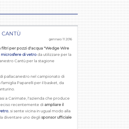
O CANTÙ
gennaio 11 2016
n filtri per pozzi d'acqua "Wedge Wire
i
microsfere di vetro
da utilizzare per la
acanestro Cantù per la stagione
 di pallacanestro nel campionato di
 famiglia Paparelli per il basket, da
anturino.
asi a Carimate, l'azienda che produce
a deciso recentemente di
ampliare il
vetro
, si sente vicina in ugual modo alla
da diventare uno degli
sponsor ufficiale