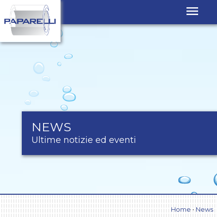
NON
SOLO
FILTRI,
MA
ANCHE
BASKET
PER
PAPARELLI
NEWS
Ultime notizie ed eventi
Home
•
News