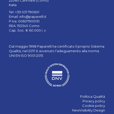
22060 Carimate (Como)
Italia
Tel: +39 031 790601
Email:
info@paparelli.it
P.Iva: 00607900131
REA: 153340 Como
Cap. Soc. € 60.000 i. v.
Dal maggio 1998 Paparelli ha certificato il proprio Sistema
Qualità, nel 2017 è avvenuto l’adeguamento alla norma
UNI EN ISO 9001:2015
Politica Qualità
Privacy policy
Cookie policy
NewVisibility Design