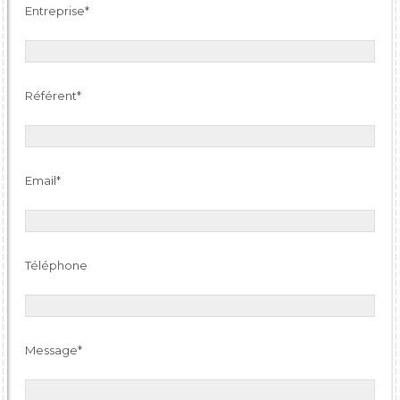
Entreprise*
Contact description *
Référent*
Email*
Téléphone
Message*