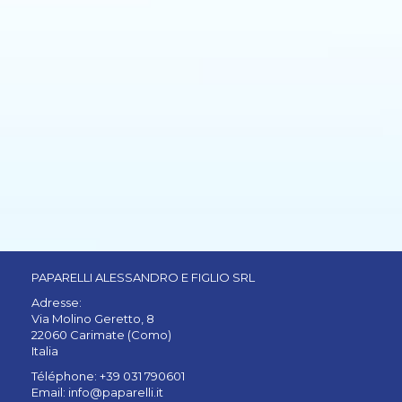
PAPARELLI ALESSANDRO E FIGLIO SRL
Adresse:
Via Molino Geretto, 8
22060 Carimate (Como)
Italia
Téléphone: +39 031 790601
Email:
info@paparelli.it