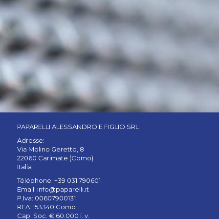
PAPARELLI ALESSANDRO E FIGLIO SRL
Adresse:
Via Molino Geretto, 8
22060 Carimate (Como)
Italia
Téléphone: +39 031 790601
Email:
info@paparelli.it
P.Iva: 00607900131
REA: 153340 Como
Cap. Soc. € 60.000 i. v.