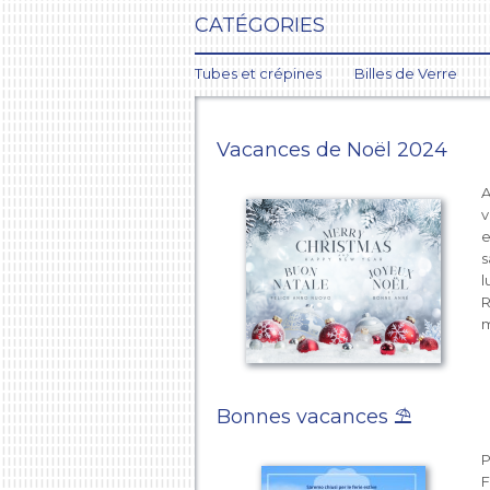
CATÉGORIES
Tubes et crépines
Billes de Verre
NEWS
Vacances de Noël 2024
A
v
e
s
l
R
m
Bonnes vacances ⛱️
P
F