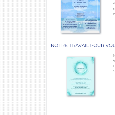
v
s
r
NOTRE TRAVAIL POUR VO
V
E
S